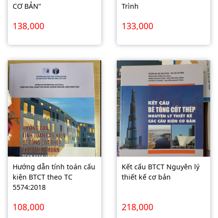
CƠ BẢN”
Trình
138,000
133,000
Hướng dẫn tính toán cấu
Kết cấu BTCT Nguyên lý
kiện BTCT theo TC
thiết kế cơ bản
5574:2018
108,000
218,000