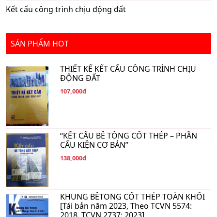
Kết cấu công trình chịu động đất
SẢN PHẨM HOT
THIẾT KẾ KẾT CẤU CÔNG TRÌNH CHỊU
ĐỘNG ĐẤT
107,000đ
“KẾT CẤU BÊ TÔNG CỐT THÉP – PHẦN
CẤU KIỆN CƠ BẢN”
138,000đ
KHUNG BÊTONG CỐT THÉP TOÀN KHỐI
[Tái bản năm 2023, Theo TCVN 5574:
2018, TCVN 2737: 2023]