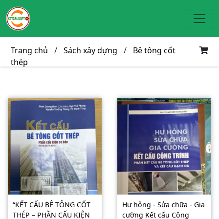
Toggl
Trang chủ
/
Sách xây dựng
/
Bê tông cốt
thép
“KẾT CẤU BÊ TÔNG CỐT
Hư hỏng - Sửa chữa - Gia
THÉP – PHẦN CẤU KIỆN
cường Kết cấu Công