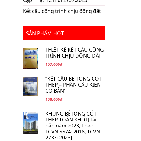
Cập nhật TC mới 2737:2023
Kết cấu công trình chịu động đất
SẢN PHẨM HOT
THIẾT KẾ KẾT CẤU CÔNG
TRÌNH CHỊU ĐỘNG ĐẤT
107,000đ
“KẾT CẤU BÊ TÔNG CỐT
THÉP – PHẦN CẤU KIỆN
CƠ BẢN”
138,000đ
KHUNG BÊTONG CỐT
THÉP TOÀN KHỐI [Tái
bản năm 2023, Theo
TCVN 5574: 2018, TCVN
2737: 2023]