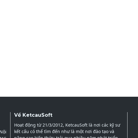
Về KetcauSoft
Hoạt động từ 21/3/2012, KetcauSoft là nơi các kỹ sư
kết cấu có thể tìm đến như là một nơi đào tạo và
 Nội
nâng cao kiến thức; trải qua nhiều năm phát triển,