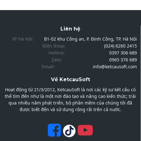
Liên hệ
VP Hà Nội:
B1-02 khu Công an, P. Định Công, TP. Hà Nội
Điện thoại:
(024) 6260 2415
Hotline:
0397 306 689
Zalo:
0965 376 689
Email:
info@ketcausoft.com
Về KetcauSoft
Hoạt động từ 21/3/2012, KetcauSoft là nơi các kỹ sư kết cấu có
thể tìm đến như là một nơi đào tạo và nâng cao kiến thức; trải
qua nhiều năm phát triển, bộ phần mềm của chúng tôi đã
được biết đến và sử dụng rộng rãi trên cả nước.