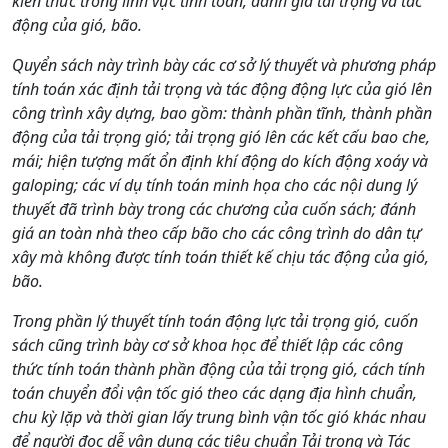
kiến thức trong lĩnh vực tính toán, đánh giá tải trọng và tác
động của gió, bão.
Quyển sách này trình bày các cơ sở lý thuyết và phương pháp
tính toán xác định tải trọng và tác động động lực của gió lên
công trình xây dựng, bao gồm: thành phần tĩnh, thành phần
động của tải trọng gió; tải trọng gió lên các kết cấu bao che,
mái; hiện tượng mất ổn định khí động do kích động xoáy và
galoping; các ví dụ tính toán minh họa cho các nội dung lý
thuyết đã trình bày trong các chương của cuốn sách; đánh
giá an toàn nhà theo cấp bão cho các công trình do dân tự
xây mà không được tính toán thiết kế chịu tác động của gió,
bão.
Trong phần lý thuyết tính toán động lực tải trọng gió, cuốn
sách cũng trình bày cơ sở khoa học để thiết lập các công
thức tính toán thành phần động của tải trọng gió, cách tính
toán chuyển đổi vận tốc gió theo các dạng địa hình chuẩn,
chu kỳ lặp và thời gian lấy trung bình vận tốc gió khác nhau
để người đọc dễ vận dụng các tiêu chuẩn Tải trọng và Tác