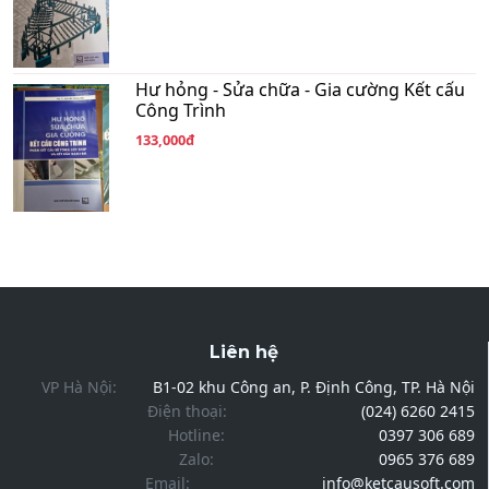
Hư hỏng - Sửa chữa - Gia cường Kết cấu
Công Trình
133,000đ
Liên hệ
VP Hà Nội:
B1-02 khu Công an, P. Định Công, TP. Hà Nội
Điện thoại:
(024) 6260 2415
Hotline:
0397 306 689
Zalo:
0965 376 689
Email:
info@ketcausoft.com