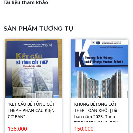
Tài liệu tham khảo
SẢN PHẨM TƯƠNG TỰ
“KẾT CẤU BÊ TÔNG CỐT
KHUNG BÊTONG CỐT
THÉP – PHẦN CẤU KIỆN
THÉP TOÀN KHỐI [Tái
CƠ BẢN”
bản năm 2023, Theo
TCVN 5574: 2018, TCVN
138,000
150,000
2737: 2023]