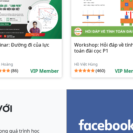
nar: Đường đi của lực
Workshop: Hỏi đáp về tín
toán đài cọc P1
s Hoàng
Hồ Việt Hùng
(86)
VIP Member
(460)
VIP Me
VỚI
ong quá trình học