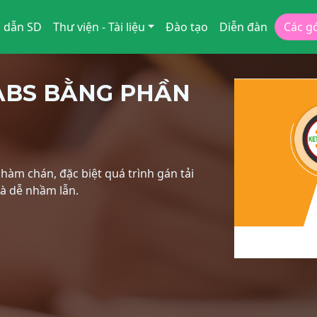
 dẫn SD
Thư viện - Tài liệu
Đào tạo
Diễn đàn
Các g
ABS BẰNG PHẦN
hàm chán, đặc biệt quá trình gán tải
và dễ nhầm lẫn.