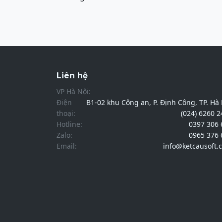
Liên hệ
VP Hà Nội:
Điện
B1-02 khu Công an, P. Định Công, TP. Hà
thoại:
(024) 6260 
Hotline:
0397 306 
Zalo:
0965 376 
Email:
info@ketcausoft.