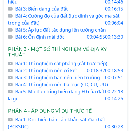
hiệu
00:14:46
Bài 3: Biến dạng của đất
00:16:15
Bài 4: Cường độ của đất (lực dính và góc ma sát
trong của đất)
00:06:04
Bài 5: Áp lực đất tác dụng lên tường chắn
Bài 6: Ổn định mái dốc
00:04:55
00:13:30
PHẦN 3 - MỘT SỐ THÍ NGHIỆM VỀ ĐỊA KỸ
THUẬT
Bài 1: Thí nghiệm cắt phẳng (cắt trực tiếp)
Bài 2: Thí nghiệm nén cố kết
00:18:32
00:18:53
Bài 3: Thí nghiệm bàn nén hiện trường
00:07:51
Bài 4: Thí nghiệm nén ba trục (CD, CU, UU)
Bài 5: Mô đun tổng biến dạng E0 của đất
00:22:18
là gì
00:14:26
PHẦN 4 - ÁP DỤNG VÍ DỤ THỰC TẾ
Bài 1: Đọc hiểu báo cáo khảo sát địa chất
(BCKSĐC)
00:30:28