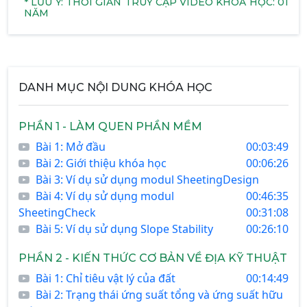
* LƯU Ý: THỜI GIAN TRUY CẬP VIDEO KHÓA HỌC: 01
NĂM
DANH MỤC NỘI DUNG KHÓA HỌC
PHẦN 1 - LÀM QUEN PHẦN MỀM
Bài 1: Mở đầu
00:03:49
Bài 2: Giới thiệu khóa học
00:06:26
Bài 3: Ví dụ sử dụng modul SheetingDesign
Bài 4: Ví dụ sử dụng modul
00:46:35
SheetingCheck
00:31:08
Bài 5: Ví dụ sử dụng Slope Stability
00:26:10
PHẦN 2 - KIẾN THỨC CƠ BẢN VỀ ĐỊA KỸ THUẬT
Bài 1: Chỉ tiêu vật lý của đất
00:14:49
Bài 2: Trạng thái ứng suất tổng và ứng suất hữu