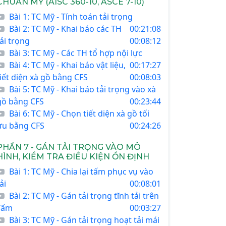
CHUẨN MỸ (AISC 360-10, ASCE 7-10)
Bài 1: TC Mỹ - Tính toán tải trọng
Bài 2: TC Mỹ - Khai báo các TH
00:21:08
tải trọng
00:08:12
Bài 3: TC Mỹ - Các TH tổ hợp nội lực
Bài 4: TC Mỹ - Khai báo vật liệu,
00:17:27
tiết diện xà gồ bằng CFS
00:08:03
Bài 5: TC Mỹ - Khai báo tải trọng vào xà
gồ bằng CFS
00:23:44
Bài 6: TC Mỹ - Chọn tiết diện xà gồ tối
ưu bằng CFS
00:24:26
PHẦN 7 - GÁN TẢI TRỌNG VÀO MÔ
HÌNH, KIỂM TRA ĐIỀU KIỆN ỔN ĐỊNH
Bài 1: TC Mỹ - Chia lại tấm phục vụ vào
ải
00:08:01
Bài 2: TC Mỹ - Gán tải trọng tĩnh tải trên
Tấm
00:03:27
Bài 3: TC Mỹ - Gán tải trọng hoạt tải mái