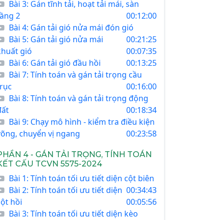
Bài 3: Gán tĩnh tải, hoạt tải mái, sàn
tầng 2
00:12:00
Bài 4: Gán tải gió nửa mái đón gió
Bài 5: Gán tải gió nửa mái
00:21:25
khuất gió
00:07:35
Bài 6: Gán tải gió đầu hồi
00:13:25
Bài 7: Tính toán và gán tải trọng cầu
trục
00:16:00
Bài 8: Tính toán và gán tải trọng động
đất
00:18:34
Bài 9: Chạy mô hình - kiểm tra điều kiện
võng, chuyển vị ngang
00:23:58
PHẦN 4 - GÁN TẢI TRỌNG, TÍNH TOÁN
KẾT CẤU TCVN 5575-2024
Bài 1: Tính toán tối ưu tiết diện cột biên
Bài 2: Tính toán tối ưu tiết diện
00:34:43
cột hồi
00:05:56
Bài 3: Tính toán tối ưu tiết diện kèo