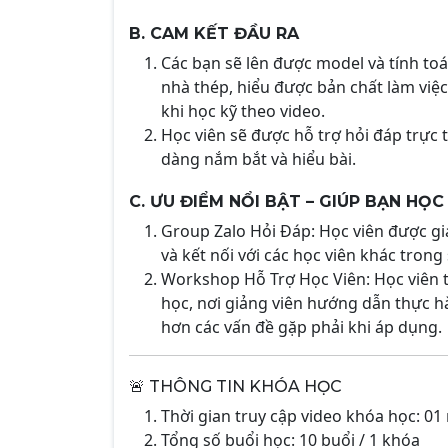
B. CAM KẾT ĐẦU RA
Các bạn sẽ lên được model và tính toá
nhà thép, hiểu được bản chất làm việc
khi học kỹ theo video.
Học viên sẽ được hỗ trợ hỏi đáp trực 
dàng nắm bắt và hiểu bài.
C. ƯU ĐIỂM NỔI BẬT – GIÚP BẠN HỌ
Group Zalo Hỏi Đáp:
Học viên được gi
và kết nối với các học viên khác trong
Workshop Hỗ Trợ Học Viên:
Học viên 
học, nơi giảng viên hướng dẫn thực hà
hơn các vấn đề gặp phải khi áp dụng.
🚨 THÔNG TIN KHÓA HỌC
Thời gian truy cập video khóa học: 0
Tổng số buổi học: 10 buổi / 1 khóa