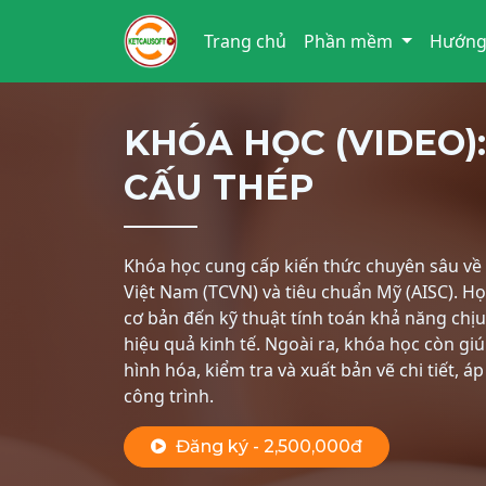
Trang chủ
Phần mềm
Hướng
KHÓA HỌC (VIDEO):
CẤU THÉP
Khóa học cung cấp kiến thức chuyên sâu về t
Việt Nam (TCVN) và tiêu chuẩn Mỹ (AISC). H
cơ bản đến kỹ thuật tính toán khả năng chịu 
hiệu quả kinh tế. Ngoài ra, khóa học còn 
hình hóa, kiểm tra và xuất bản vẽ chi tiết, á
công trình.
Đăng ký - 2,500,000đ