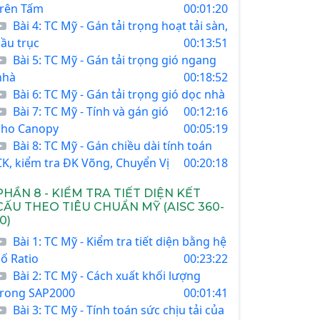
trên Tấm
00:01:20
Bài 4: TC Mỹ - Gán tải trọng hoạt tải sàn,
cầu trục
00:13:51
Bài 5: TC Mỹ - Gán tải trọng gió ngang
nhà
00:18:52
Bài 6: TC Mỹ - Gán tải trọng gió dọc nhà
Bài 7: TC Mỹ - Tính và gán gió
00:12:16
cho Canopy
00:05:19
Bài 8: TC Mỹ - Gán chiều dài tính toán
CK, kiểm tra ĐK Võng, Chuyển Vị
00:20:18
PHẦN 8 - KIỂM TRA TIẾT DIỆN KẾT
CẤU THEO TIÊU CHUẨN MỸ (AISC 360-
10)
Bài 1: TC Mỹ - Kiểm tra tiết diện bằng hệ
số Ratio
00:23:22
Bài 2: TC Mỹ - Cách xuất khối lượng
trong SAP2000
00:01:41
Bài 3: TC Mỹ - Tính toán sức chịu tải của