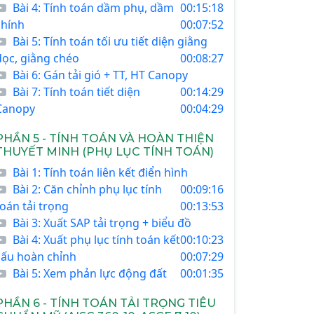
Bài 4: Tính toán dầm phụ, dầm
00:15:18
chính
00:07:52
Bài 5: Tính toán tối ưu tiết diện giằng
dọc, giằng chéo
00:08:27
Bài 6: Gán tải gió + TT, HT Canopy
Bài 7: Tính toán tiết diện
00:14:29
Canopy
00:04:29
PHẦN 5 - TÍNH TOÁN VÀ HOÀN THIỆN
THUYẾT MINH (PHỤ LỤC TÍNH TOÁN)
Bài 1: Tính toán liên kết điển hình
Bài 2: Căn chỉnh phụ lục tính
00:09:16
toán tải trọng
00:13:53
Bài 3: Xuất SAP tải trọng + biểu đồ
Bài 4: Xuất phụ lục tính toán kết
00:10:23
cấu hoàn chỉnh
00:07:29
Bài 5: Xem phản lực động đất
00:01:35
PHẦN 6 - TÍNH TOÁN TẢI TRỌNG TIÊU