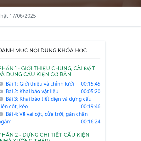
nhật 17/06/2025
DANH MỤC NỘI DUNG KHÓA HỌC
PHẦN 1 - GIỚI THIỆU CHUNG, CÀI ĐẶT
VÀ DỰNG CẤU KIỆN CƠ BẢN
Bài 1: Giới thiệu và chỉnh lưới
00:15:45
Bài 2: Khai báo vật liệu
00:05:20
Bài 3: Khai báo tiết diện và dựng cấu
kiện cột, kèo
00:19:46
Bài 4: Vẽ vai cột, cửa trời, gán chân
ngàm
00:16:24
PHẦN 2 - DỰNG CHI TIẾT CẤU KIỆN
(NHÀ XƯỞNG THÉP)