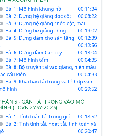
Bài 1: Mô hình khung hồi
00:11:34
Bài 2: Dựng hệ giằng dọc cột
00:08:22
Bài 3: Dựng hệ giằng chéo cột, mái
Bài 4: Dựng hệ giằng cổng
00:19:02
Bài 5: Dựng dầm cho sàn tầng
00:12:39
2
00:12:56
Bài 6: Dựng dầm Canopy
00:13:04
Bài 7: Mô hình tấm
00:04:35
Bài 8: Bộ truyền tải vào giằng, hiện màu
sắc cấu kiện
00:04:33
Bài 9: Khai báo tải trọng và tổ hợp vào
mô hình
00:29:52
PHẦN 3 - GÁN TẢI TRỌNG VÀO MÔ
HÌNH (TCVN 2737-2023)
Bài 1: Tính toán tải trọng gió
00:18:52
Bài 2: Tính tĩnh tải, hoạt tải, tính toán xà
gồ
00:20:47