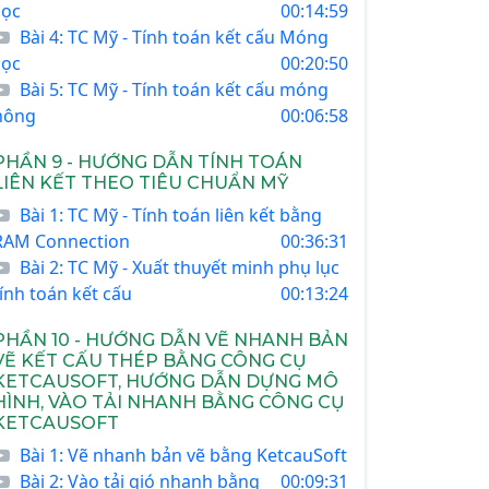
cọc
00:14:59
Bài 4: TC Mỹ - Tính toán kết cấu Móng
cọc
00:20:50
Bài 5: TC Mỹ - Tính toán kết cấu móng
nông
00:06:58
PHẦN 9 - HƯỚNG DẪN TÍNH TOÁN
LIÊN KẾT THEO TIÊU CHUẨN MỸ
Bài 1: TC Mỹ - Tính toán liên kết bằng
RAM Connection
00:36:31
Bài 2: TC Mỹ - Xuất thuyết minh phụ lục
tính toán kết cấu
00:13:24
PHẦN 10 - HƯỚNG DẪN VẼ NHANH BẢN
VẼ KẾT CẤU THÉP BẰNG CÔNG CỤ
KETCAUSOFT, HƯỚNG DẪN DỰNG MÔ
HÌNH, VÀO TẢI NHANH BẰNG CÔNG CỤ
KETCAUSOFT
Bài 1: Vẽ nhanh bản vẽ bằng KetcauSoft
Bài 2: Vào tải gió nhanh bằng
00:09:31