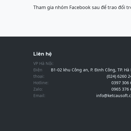
Tham gia nhóm Facebook sau để trao đổi tr
Liên hệ
VP Hà Nội:
Điện
B1-02 khu Công an, P. Định Công, TP. Hà
thoại:
(024) 6260 
Hotline:
0397 306 
Zalo:
0965 376 
Email:
info@ketcausoft.