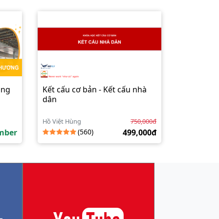
ông
Kết cấu cơ bản - Kết cấu nhà
dân
Hồ Việt Hùng
750,000đ
mber
(560)
499,000đ