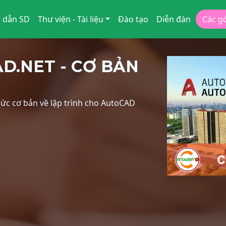
 dẫn SD
Thư viện - Tài liệu
Đào tạo
Diễn đàn
Các g
D.NET - CƠ BẢN
ức cơ bản về lập trình cho AutoCAD