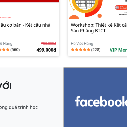
cấu cơ bản - Kết cấu nhà
Workshop: Thiết kế Kết c
Sàn Phẳng BTCT
ệt Hùng
750,000đ
Hồ Việt Hùng
(560)
499,000đ
(228)
VIP Me
VỚI
ong quá trình học