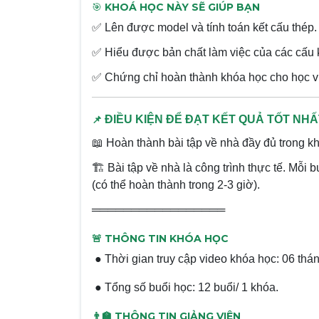
🎯
KHOÁ HỌC NÀY SẼ GIÚP BẠN
✅
Lên được model và tính toán kết cấu thép.
✅
Hiểu được bản chất làm việc của các cấu ki
✅
Chứng chỉ hoàn thành khóa học cho học vi
📌
ĐIỀU KIỆN ĐỂ ĐẠT KẾT QUẢ TỐT NHẤ
📖
Hoàn thành bài tập về nhà đầy đủ trong k
🏗
️ Bài tập về nhà là công trình thực tế. Mỗi
(có thể hoàn thành trong 2-3 giờ).
═════════════════
🚨 THÔNG TIN KHÓA HỌC
● Thời gian truy cập video khóa học: 06 thá
● Tổng số buổi học: 12 buổi/ 1 khóa.
👨‍🏫 THÔNG TIN GIẢNG VIÊN