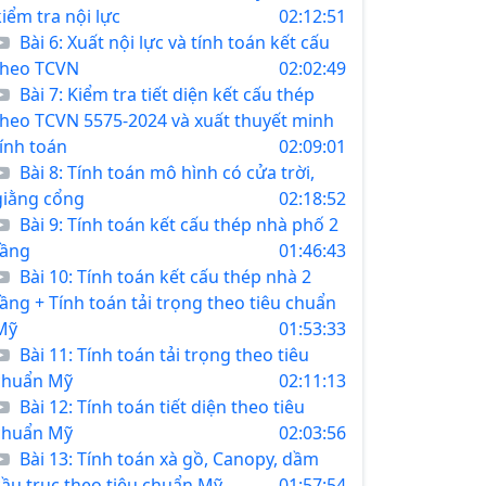
kiểm tra nội lực
02:12:51
Bài 6: Xuất nội lực và tính toán kết cấu
theo TCVN
02:02:49
Bài 7: Kiểm tra tiết diện kết cấu thép
theo TCVN 5575-2024 và xuất thuyết minh
tính toán
02:09:01
Bài 8: Tính toán mô hình có cửa trời,
giằng cổng
02:18:52
Bài 9: Tính toán kết cấu thép nhà phố 2
tầng
01:46:43
Bài 10: Tính toán kết cấu thép nhà 2
tầng + Tính toán tải trọng theo tiêu chuẩn
Mỹ
01:53:33
Bài 11: Tính toán tải trọng theo tiêu
chuẩn Mỹ
02:11:13
Bài 12: Tính toán tiết diện theo tiêu
chuẩn Mỹ
02:03:56
Bài 13: Tính toán xà gồ, Canopy, dầm
cầu trục theo tiêu chuẩn Mỹ
01:57:54