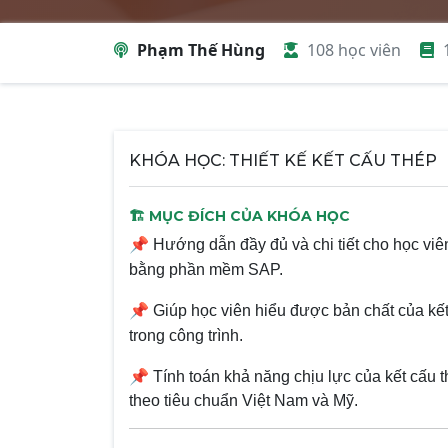
Phạm Thế Hùng
108 học viên
KHÓA HỌC: THIẾT KẾ KẾT CẤU THÉP
🏗️ MỤC ĐÍCH CỦA KHÓA HỌC
📌
Hướng dẫn đầy đủ và chi tiết cho học viê
bằng phần mềm SAP.
📌
Giúp học viên hiểu được bản chất của kết
trong công trình.
📌
Tính toán khả năng chịu lực của kết cấu t
theo tiêu chuẩn Việt Nam và Mỹ.