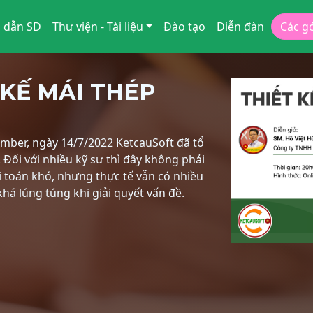
 dẫn SD
Thư viện - Tài liệu
Đào tạo
Diễn đàn
Các g
KẾ MÁI THÉP
mber, ngày 14/7/2022 KetcauSoft đã tổ
Đối với nhiều kỹ sư thì đây không phải
i toán khó, nhưng thực tế vẫn có nhiều
há lúng túng khi giải quyết vấn đề.