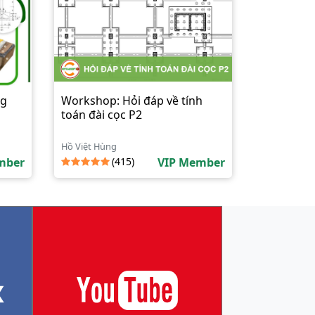
ng
Workshop: Hỏi đáp về tính
toán đài cọc P2
Hồ Việt Hùng
mber
(415)
VIP Member