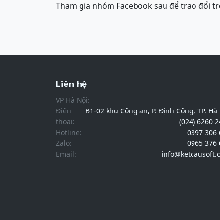
Tham gia nhóm Facebook sau để trao đổi tr
Liên hệ
VP Hà Nội:
Điện
B1-02 khu Công an, P. Định Công, TP. Hà
thoại:
(024) 6260 
Hotline:
0397 306 
Zalo:
0965 376 
Email:
info@ketcausoft.