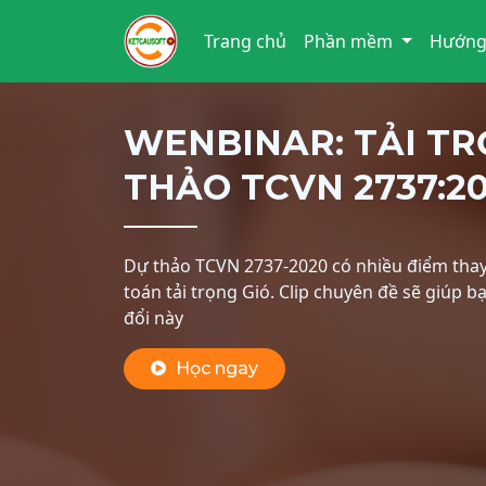
Trang chủ
Phần mềm
Hướng
WENBINAR: TẢI TR
THẢO TCVN 2737:2
Dự thảo TCVN 2737-2020 có nhiều điểm thay
toán tải trọng Gió. Clip chuyên đề sẽ giúp b
đổi này
Học ngay