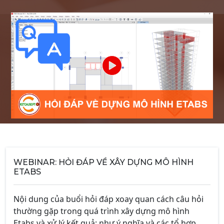
WEBINAR: HỎI ĐÁP VỀ XÂY DỰNG MÔ HÌNH
ETABS
Nội dung của buổi hỏi đáp xoay quan cách câu hỏi
thường gặp trong quá trình xây dựng mô hình
Etabs và xử lý kết quả: như ý nghĩa và các tổ hợp