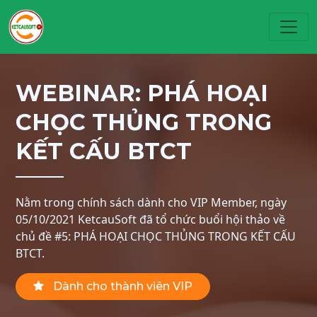
Toggl
WEBINAR: PHÁ HOẠI
CHỌC THỦNG TRONG
KẾT CẤU BTCT
Nằm trong chính sách dành cho VIP Member, ngày
05/10/2021 KetcauSoft đã tổ chức buổi hội thảo về
chủ đề #5: PHÁ HOẠI CHỌC THỦNG TRONG KẾT CẤU
BTCT.
Dành cho thành viên VIP