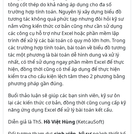
tông cốt thép do khả năng áp dụng cho đa số
trường hợp tính toán. Nguyên lý xây dựng biểu đồ
tương tác không quá phức tạp nhưng đòi hỏi kỹ sư
nắm vững kiến thức cơ bản cũng như cần sử dụng
các công cụ hỗ trợ như Excel hoặc phần mềm lập
trình để xử lý các bài toán có quy mô lớn hơn. Trong
các trường hợp tính toán, bài toán về biểu đồ tương
tác một phương là bài toán dễ hình dung và xử lý
nhất, có thể sử dụng ngay phần mềm Excel để thực
hiện, đồng thời cũng có thể áp dụng để thực hiện
kiểm tra cho cấu kiện lệch tâm theo 2 phương bằng
phương pháp gần đúng.
Buổi thảo luận sẽ giúp các bạn sinh viên, kỹ sư ôn
lại các kiến thức cơ bản, đồng thời cũng cung cấp kỹ
năng ứng dụng Excel để xử lý bài toán kết cấu.
Diễn giả là ThS.
Hồ Việt Hùng
(KetcauSoft)
Đối tượng tham dự:
sinh viên, kỹ sư
ngành thiết kế