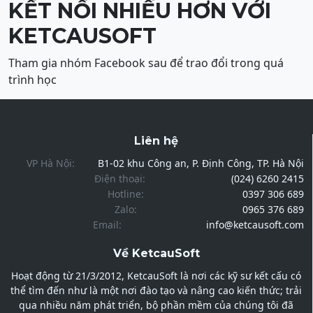
KẾT NỐI NHIỀU HƠN VỚI
KETCAUSOFT
Tham gia nhóm Facebook sau để trao đổi trong quá
trình học
Liên hệ
VP Hà Nội:
B1-02 khu Công an, P. Định Công, TP. Hà Nội
Điện thoại:
(024) 6260 2415
Hotline:
0397 306 689
Zalo:
0965 376 689
Email:
info@ketcausoft.com
Về KetcauSoft
Hoạt động từ 21/3/2012, KetcauSoft là nơi các kỹ sư kết cấu có
thể tìm đến như là một nơi đào tạo và nâng cao kiến thức; trải
qua nhiều năm phát triển, bộ phần mềm của chúng tôi đã