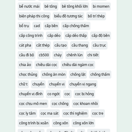
bể nước mái
bê tông
bê tông khối lớn
bi momen
biện pháp thi công
biểu đồ tương tác
bố trí thép
bổ trụ
cad
cấp bền
cấp chống thấm
cấp công trình
cấp dẻo
cấp dẻo thấp
cấp độ bền
cát pha
cắt thép
cấu tạo
cầu thang
cầu trục
cầu đi bộ
cb500
cháy
chênh lún
chi tiết
chia ảo
chiều dài cọc
chiều dài ngàm cọc
chọc thủng
chống ăn mòn
chống lật
chống thấm
chữ t
chuyển
chuyển vị
chuyển vị ngang
chuyển vị đỉnh
co ngót
cọc
cọc bị hỏng
cọc chịu mô men
cọc chống
cọc khoan nhồi
cọc ly tâm
cọc ma sát
cọc thí nghiệm
cọc tre
công trình bị xoắn
công xôn
công xôn lớn