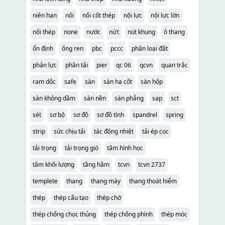
niên hạn
nối
nối cốt thép
nội lực
nội lực lớn
nối thép
none
nước
nứt
nút khung
ô thang
ổn định
ống ren
pbc
pccc
phân loại đất
phản lực
phân tải
pier
qc 06
qcvn
quan trắc
ram dốc
safe
sàn
sàn hạ cốt
sàn hộp
sàn không dầm
sàn nền
sàn phẳng
sap
sct
sét
sơ bộ
sơ đồ
sơ đồ tính
spandrel
spring
strip
sức chịu tải
tác động nhiệt
tải ép cọc
tải trọng
tải trọng gió
tâm hình học
tâm khối lượng
tầng hầm
tcvn
tcvn 2737
templete
thang
thang máy
thang thoát hiểm
thép
thép cấu tạo
thép chờ
thép chống chọc thủng
thép chống phình
thép móc