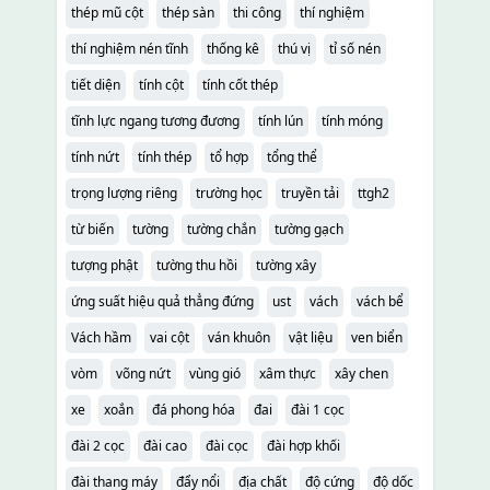
thép mũ cột
thép sàn
thi công
thí nghiệm
thí nghiệm nén tĩnh
thống kê
thú vị
tỉ số nén
tiết diện
tính cột
tính cốt thép
tĩnh lực ngang tương đương
tính lún
tính móng
tính nứt
tính thép
tổ hợp
tổng thể
trọng lượng riêng
trường học
truyền tải
ttgh2
từ biến
tường
tường chắn
tường gạch
tượng phật
tường thu hồi
tường xây
ứng suất hiệu quả thẳng đứng
ust
vách
vách bể
Vách hầm
vai cột
ván khuôn
vật liệu
ven biển
vòm
võng nứt
vùng gió
xâm thực
xây chen
xe
xoắn
đá phong hóa
đai
đài 1 cọc
đài 2 cọc
đài cao
đài cọc
đài hợp khối
đài thang máy
đẩy nổi
địa chất
độ cứng
độ dốc