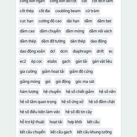
công xôn ngắn
công xôn đỡ cột
cột
cột lệch tâm
cốt thép
cốt đai
coubling beam
cừ tràm
cực hạn
cường độ cao
dài hạn
dầm
dầm bẹt
dầm cao
dầm chuyển
dầm móng
dầm nối vách
dầm thép
dầm đỡ tường
dàn thép
dao động
dao động xoắn
dcl
dcm
diaphragm
drift
ec
ec2
ép cọc
etabs
gạch
gán tải
gán vật liệu
gia cường
giảm hoạt tải
giảm độ cứng
giằng móng
gió
gió động
góc ma sát
hàm lượng
hệ chuyển
hệ số chiết giảm
hệ số nền
hệ số tầm quan trọng
hệ số ứng xử
hệ số đầm chặt
hệ số điều kiện làm việc
hệ số độ tin cậy
hỗ trợ kỹ thuật
hoạt tải
hợp khối
kết cấu
kết cấu chuyển
kết cấu gạch
kết cấu khung tường