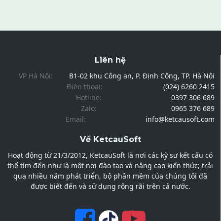
Liên hệ
VP Hà Nội:
B1-02 khu Công an, P. Định Công, TP. Hà Nội
Điện thoại:
(024) 6260 2415
Hotline:
0397 306 689
Zalo:
0965 376 689
Email:
info@ketcausoft.com
Về KetcauSoft
Hoạt động từ 21/3/2012, KetcauSoft là nơi các kỹ sư kết cấu có
thể tìm đến như là một nơi đào tạo và nâng cao kiến thức; trải
qua nhiều năm phát triển, bộ phần mềm của chúng tôi đã
được biết đến và sử dụng rộng rãi trên cả nước.