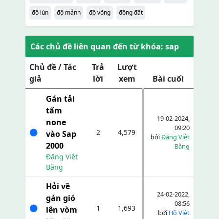
độ lún
độ mảnh
độ võng
động đất
Các chủ đề liên quan đến từ khóa: sap
Chủ đề / Tác
Trả
Lượt
giả
lời
xem
Bài cuối
Gán tải
tấm
19-02-2024,
none
09:20
2
4,579
vào Sap
bởi
Đặng Việt
2000
Bằng
Đặng Việt
Bằng
Hỏi về
24-02-2022,
gán gió
08:56
1
1,693
lên vòm
bởi
Hồ Việt