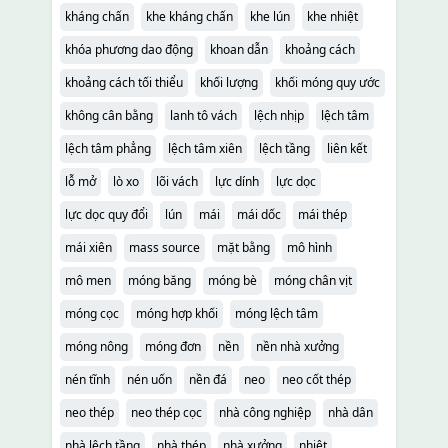
kháng chấn
khe kháng chấn
khe lún
khe nhiệt
khóa phương dao động
khoan dẫn
khoảng cách
khoảng cách tối thiểu
khối lượng
khối móng quy ước
không cân bằng
lanh tô vách
lệch nhịp
lệch tâm
lệch tâm phẳng
lệch tâm xiên
lệch tầng
liên kết
lỗ mở
lò xo
lõi vách
lực dính
lực dọc
lực dọc quy đổi
lún
mái
mái dốc
mái thép
mái xiên
mass source
mặt bằng
mô hình
mô men
móng băng
móng bè
móng chân vịt
móng cọc
móng hợp khối
móng lệch tâm
móng nông
móng đơn
nền
nền nhà xưởng
nén tĩnh
nén uốn
nền đá
neo
neo cốt thép
neo thép
neo thép cọc
nhà công nghiệp
nhà dân
nhà lệch tầng
nhà thép
nhà xưởng
nhiệt