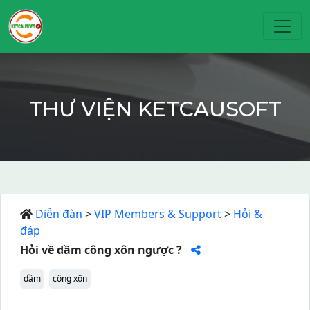
Toggl
THƯ VIỆN KETCAUSOFT
Diễn đàn
>
VIP Members & Support
>
Hỏi &
đáp
Hỏi về dầm công xôn ngược ?
dầm
công xôn