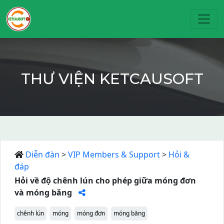
Toggl
THƯ VIỆN KETCAUSOFT
Diễn đàn
>
VIP Members & Support
>
Hỏi &
đáp
Hỏi về độ chênh lún cho phép giữa móng đơn
và móng băng
chênh lún
móng
móng đơn
móng băng