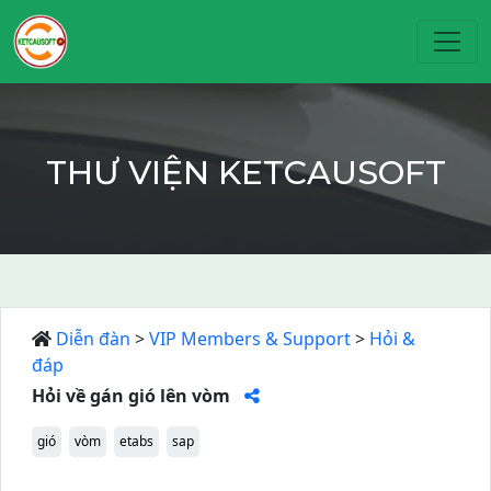
Toggl
THƯ VIỆN KETCAUSOFT
Diễn đàn
>
VIP Members & Support
>
Hỏi &
đáp
Hỏi về gán gió lên vòm
gió
vòm
etabs
sap