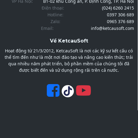
VP Hà Nội:
B1-02 khu Công an, P. Định Công, TP. Hà Nội
Điện thoại:
(024) 6260 2415
Hotline:
0397 306 689
Zalo:
0965 376 689
Email:
info@ketcausoft.com
Về KetcauSoft
Hoạt động từ 21/3/2012, KetcauSoft là nơi các kỹ sư kết cấu có
thể tìm đến như là một nơi đào tạo và nâng cao kiến thức; trải
qua nhiều năm phát triển, bộ phần mềm của chúng tôi đã
được biết đến và sử dụng rộng rãi trên cả nước.