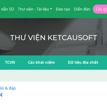
 dẫn SD
Thư viện - Tài liệu
Đào tạo
Diễn đàn
Các g
THƯ VIỆN KETCAUSOFT
TCVN
Các khái niệm
Dữ liệu địa chất
ỏi & đáp