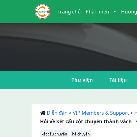
Trang chủ
Phần mềm
Hướng
Thư viện
Tài liệu
Diễn đàn
>
VIP Members & Support
>
H
Hỏi về kết cấu cột chuyển thành vách
kết cấu chuyển
hệ chuyển