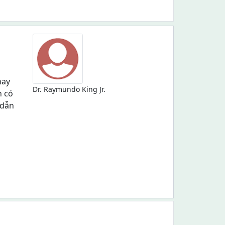
hay
Dr. Raymundo King Jr.
h có
 dẫn