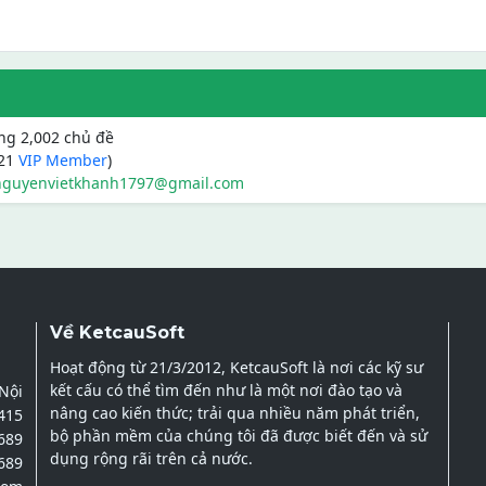
ong 2,002 chủ đề
421
VIP Member
)
nguyenvietkhanh1797@gmail.com
Về KetcauSoft
Hoạt động từ 21/3/2012, KetcauSoft là nơi các kỹ sư
kết cấu có thể tìm đến như là một nơi đào tạo và
 Nội
nâng cao kiến thức; trải qua nhiều năm phát triển,
2415
bộ phần mềm của chúng tôi đã được biết đến và sử
689
dụng rộng rãi trên cả nước.
689