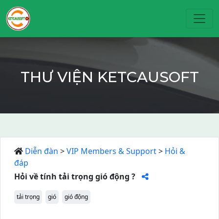
Toggl
THƯ VIỆN KETCAUSOFT
Diễn đàn
>
VIP Members & Support
>
Hỏi &
đáp
Hỏi về tính tải trọng gió động ?
tải trọng
gió
gió động