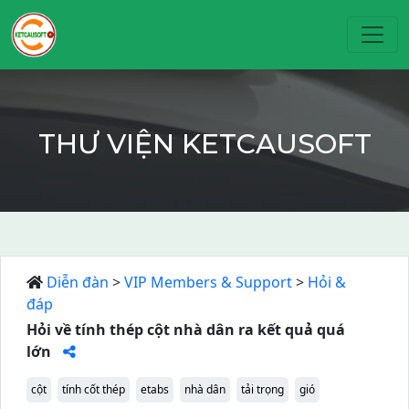
Toggl
THƯ VIỆN KETCAUSOFT
Diễn đàn
>
VIP Members & Support
>
Hỏi &
đáp
Hỏi về tính thép cột nhà dân ra kết quả quá
lớn
cột
tính cốt thép
etabs
nhà dân
tải trọng
gió