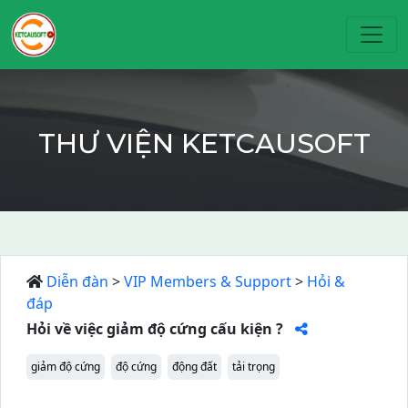
Toggl
THƯ VIỆN KETCAUSOFT
Diễn đàn
>
VIP Members & Support
>
Hỏi &
đáp
Hỏi về việc giảm độ cứng cấu kiện ?
giảm độ cứng
độ cứng
động đất
tải trọng