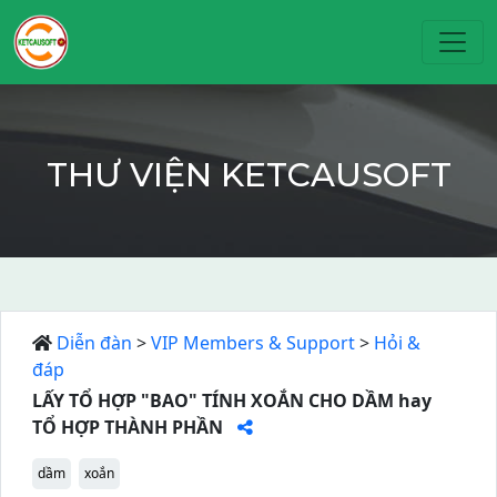
Toggl
THƯ VIỆN KETCAUSOFT
Diễn đàn
>
VIP Members & Support
>
Hỏi &
đáp
LẤY TỔ HỢP "BAO" TÍNH XOẮN CHO DẦM hay
TỔ HỢP THÀNH PHẦN
dầm
xoắn