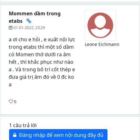
Mommen dầm trong
etabs
01-01-2022, 23:29
a ơi cho e hỏi , e xuất nội lực
Leone Eichmann
trong etabs thì một số dầm
có Momen thớ dưới ra âm
hết , thì khắc phục như nào
a . Và trong bố trí cốt thép e
đưa giá trị âm đó về 0 đc ko
a
0
1 câu trả lời
Đăng nhập để xem nội dung đầy đủ