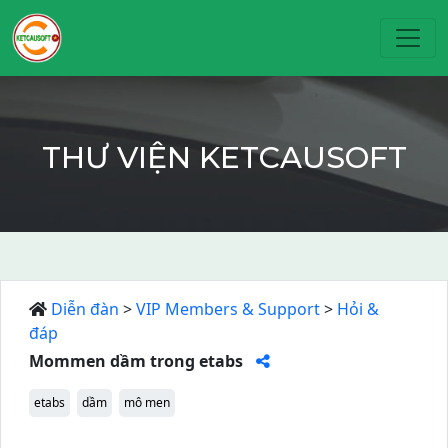
Toggl
THƯ VIỆN KETCAUSOFT
Diễn đàn
>
VIP Members & Support
>
Hỏi &
đáp
Mommen dầm trong etabs
etabs
dầm
mô men