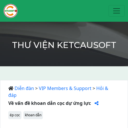
Toggl
THƯ VIỆN KETCAUSOFT
Diễn đàn
>
VIP Members & Support
>
Hỏi &
đáp
Về vấn đề khoan dẫn cọc dự ứng lực
ép cọc
khoan dẫn