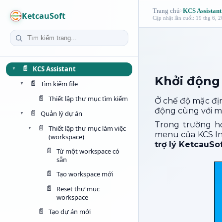
Trang chủ
KCS Assistant
>
KetcauSoft
Cập nhật lần cuối: 19 thg 6, 
📄
KCS Assistant
▼
Khởi độn
📄
Tìm kiếm file
▼
📄
Thiết lập thư mục tìm kiếm
Ở chế độ mặc địn
động cùng với má
📄
Quản lý dự án
▼
Trong trường hợ
📄
Thiết lập thư mục làm việc
▼
menu của KCS In
(workspace)
trợ lý KetcauSo
📄
Từ một workspace có
sẵn
📄
Tạo workspace mới
📄
Reset thư mục
workspace
📄
Tạo dự án mới