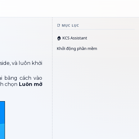
📑 MỤC LỤC
🏠 KCS Assistant
Khởi động phần mềm
ide, và luôn khởi
ại bằng cách vào
ch chọn
Luôn mở