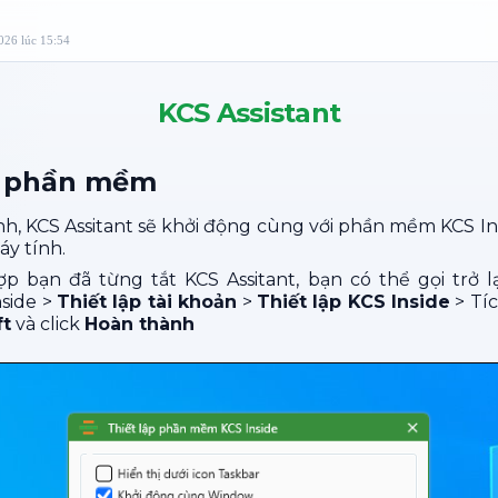
2026 lúc 15:54
KCS Assistant
g phần mềm
h, KCS Assitant sẽ khởi động cùng với phần mềm KCS Ins
y tính.
p bạn đã từng tắt KCS Assitant, bạn có thể gọi trở l
side >
Thiết lập tài khoản
>
Thiết lập KCS Inside
> Tí
ft
và click
Hoàn thành