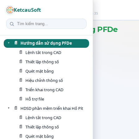
Hướng dẫn sử dụng PFDe
KetcauSoft
☰
Danh mục
Cập nhật lần cuối: 17 thg 7, 2026 lúc 14:35
Hướng dẫn sử dụng PFDe
📄
Hướng dẫn sử dụng PFDe
▼
📄
Lệnh tắt trong CAD
📄
Thiết lập thông số
📄
Quét mặt bằng
📄
Hiệu chỉnh thông số
📄
Triển khai trong CAD
📄
Hỗ trợ file
📄
HDSD phần mềm triển khai Hố Pít
▼
📄
Lệnh tắt trong CAD
📄
Thiết lập thông số
📄
Quét mặt bằng