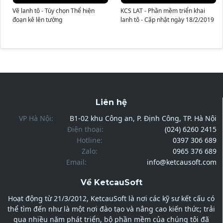
Vẽ lanh tô - Tùy chọn Thể hiện
KCS LAT - Phần mềm triển khai
đoạn kê lên tường
lanh tô - Cập nhật ngày 18/2/2019
Liên hệ
VP Hà Nội:
B1-02 khu Công an, P. Định Công, TP. Hà Nội
Điện thoại:
(024) 6260 2415
Hotline:
0397 306 689
Zalo:
0965 376 689
Email:
info@ketcausoft.com
Về KetcauSoft
Hoạt động từ 21/3/2012, KetcauSoft là nơi các kỹ sư kết cấu có
thể tìm đến như là một nơi đào tạo và nâng cao kiến thức; trải
qua nhiều năm phát triển, bộ phần mềm của chúng tôi đã