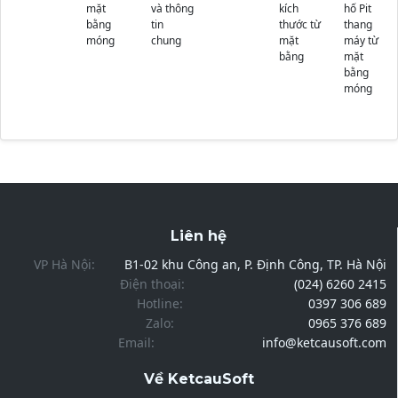
mặt
và thông
kích
hố Pit
bằng
tin
thước từ
thang
móng
chung
mặt
máy từ
bằng
mặt
bằng
móng
Liên hệ
VP Hà Nội:
B1-02 khu Công an, P. Định Công, TP. Hà Nội
Điện thoại:
(024) 6260 2415
Hotline:
0397 306 689
Zalo:
0965 376 689
Email:
info@ketcausoft.com
Về KetcauSoft