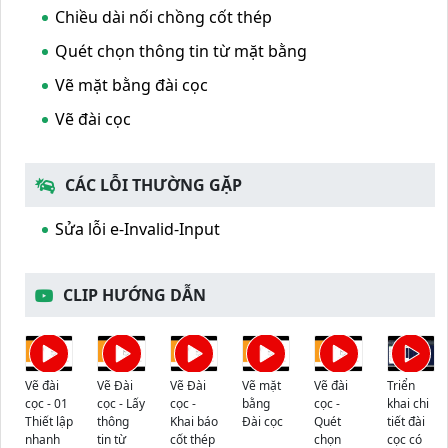
Chiều dài nối chồng cốt thép
Quét chọn thông tin từ mặt bằng
Vẽ mặt bằng đài cọc
Vẽ đài cọc
CÁC LỖI THƯỜNG GẶP
Sửa lỗi e-Invalid-Input
CLIP HƯỚNG DẪN
Vẽ đài
Vẽ Đài
Vẽ Đài
Vẽ mặt
Vẽ đài
Triển
cọc - 01
cọc - Lấy
cọc -
bằng
cọc -
khai chi
Thiết lập
thông
Khai báo
Đài cọc
Quét
tiết đài
nhanh
tin từ
cốt thép
chọn
cọc có