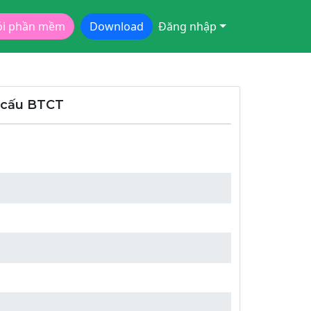
ói phần mềm
Download
Đăng nhập
t cấu BTCT