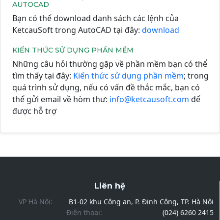
AUTOCAD
Bạn có thể download danh sách các lệnh của
KetcauSoft trong AutoCAD tại đây:
download
KIẾN THỨC SỬ DỤNG PHẦN MỀM
Những câu hỏi thường gặp về phần mềm bạn có thể
tìm thấy tại đây:
Kiến thức sử dụng phần mềm
; trong
quá trình sử dụng, nếu có vấn đề thắc mắc, bạn có
thể gửi email về hòm thư:
info@ketcausoft.com
để
được hỗ trợ
Liên hệ
VP Hà Nội:
B1-02 khu Công an, P. Định Công, TP. Hà Nội
Điện thoại:
(024) 6260 2415