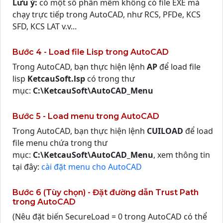
Lưu ý:
có một số phần mềm không có file EXE mà
chạy trực tiếp trong AutoCAD, như RCS, PFDe, KCS
SFD, KCS LAT v.v...
Bước 4 - Load file Lisp trong AutoCAD
Trong AutoCAD, bạn thực hiện lệnh
AP
để load file
lisp
KetcauSoft.lsp
có trong thư
mục:
C:\KetcauSoft\AutoCAD_Menu
Bước 5 - Load menu trong AutoCAD
Trong AutoCAD, bạn thực hiện lệnh
CUILOAD
để load
file menu chứa trong thư
mục:
C:\KetcauSoft\AutoCAD_Menu
, xem thông tin
tại đây:
cài đặt menu cho AutoCAD
Bước 6 (Tùy chọn) - Đặt đường dẫn Trust Path
trong AutoCAD
(Nêu đặt biến SecureLoad = 0 trong AutoCAD có thể