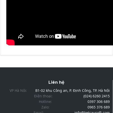
Liên hệ
VP Hà Nội:
B1-02 khu Công an, P. Định Công, TP. Hà Nội
Điện thoại:
(024) 6260 2415
Hotline:
0397 306 689
Zalo:
0965 376 689
Email:
info@ketcausoft.com