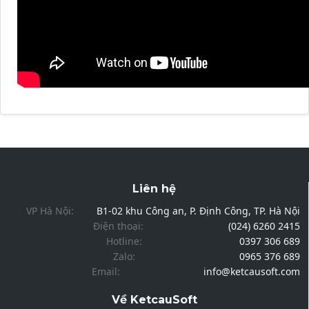
Liên hệ
VP Hà Nội:
B1-02 khu Công an, P. Định Công, TP. Hà Nội
Điện thoại:
(024) 6260 2415
Hotline:
0397 306 689
Zalo:
0965 376 689
Email:
info@ketcausoft.com
Về KetcauSoft