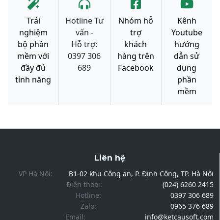
Trải
Hotline Tư
Nhóm hỗ
Kênh
nghiệm
vấn -
trợ
Youtube
bộ phần
Hỗ trợ:
khách
hướng
mềm với
0397 306
hàng trên
dẫn sử
đầy đủ
689
Facebook
dụng
tính năng
phần
mềm
Liên hệ
VP Hà Nội:
B1-02 khu Công an, P. Định Công, TP. Hà Nội
Điện thoại:
(024) 6260 2415
Hotline:
0397 306 689
Zalo:
0965 376 689
Email:
info@ketcausoft.com