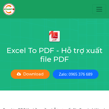
Toggl
Excel To PDF - Hỗ trợ xuất
file PDF
Zalo: 0965 376 689
Download