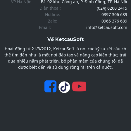
VP Hà Nội:
B1-02 khu Công an, P. Định Công, TP. Hà Nội
Điện thoại:
(024) 6260 2415
Hotline:
0397 306 689
Zalo:
0965 376 689
Email:
info@ketcausoft.com
Về KetcauSoft
Hoạt động từ 21/3/2012, KetcauSoft là nơi các kỹ sư kết cấu có
thể tìm đến như là một nơi đào tạo và nâng cao kiến thức; trải
qua nhiều năm phát triển, bộ phần mềm của chúng tôi đã
được biết đến và sử dụng rộng rãi trên cả nước.