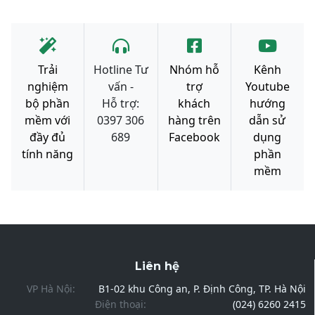
Trải
Hotline Tư
Nhóm hỗ
Kênh
nghiệm
vấn -
trợ
Youtube
bộ phần
Hỗ trợ:
khách
hướng
mềm với
0397 306
hàng trên
dẫn sử
đầy đủ
689
Facebook
dụng
tính năng
phần
mềm
Liên hệ
VP Hà Nội:
B1-02 khu Công an, P. Định Công, TP. Hà Nội
Điện thoại:
(024) 6260 2415