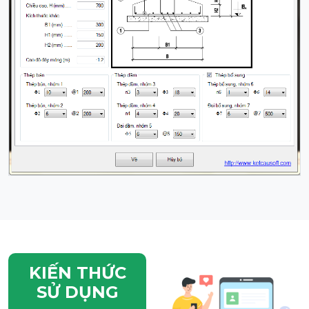
KIẾN THỨC
SỬ DỤNG