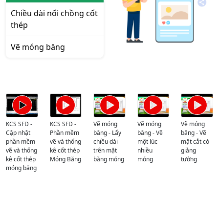
Chiều dài nối chồng cốt
thép
Vẽ móng băng
KCS SFD -
KCS SFD -
Vẽ móng
Vẽ móng
Vẽ móng
Cập nhật
Phần mềm
băng - Lấy
băng - Vẽ
băng - Vẽ
phần mềm
vẽ và thống
chiều dài
một lúc
mặt cắt có
vẽ và thống
kê cốt thép
trên mặt
nhiều
giằng
kê cốt thép
Móng Băng
bằng móng
móng
tường
móng băng