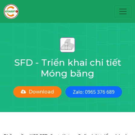
Toggl
SFD - Triển khai chi tiết
Móng băng
Zalo: 0965 376 689
Download