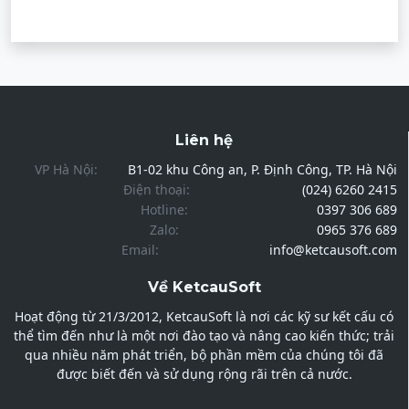
Liên hệ
VP Hà Nội:
B1-02 khu Công an, P. Định Công, TP. Hà Nội
Điện thoại:
(024) 6260 2415
Hotline:
0397 306 689
Zalo:
0965 376 689
Email:
info@ketcausoft.com
Về KetcauSoft
Hoạt động từ 21/3/2012, KetcauSoft là nơi các kỹ sư kết cấu có
thể tìm đến như là một nơi đào tạo và nâng cao kiến thức; trải
qua nhiều năm phát triển, bộ phần mềm của chúng tôi đã
được biết đến và sử dụng rộng rãi trên cả nước.