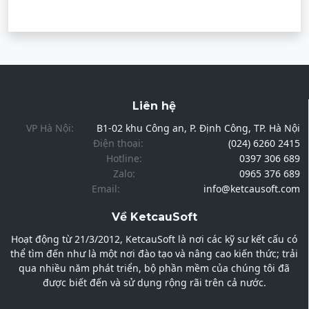
Liên hệ
VP Hà Nội:
B1-02 khu Công an, P. Định Công, TP. Hà Nội
Điện thoại:
(024) 6260 2415
Hotline:
0397 306 689
Zalo:
0965 376 689
Email:
info@ketcausoft.com
Về KetcauSoft
Hoạt động từ 21/3/2012, KetcauSoft là nơi các kỹ sư kết cấu có
thể tìm đến như là một nơi đào tạo và nâng cao kiến thức; trải
qua nhiều năm phát triển, bộ phần mềm của chúng tôi đã
được biết đến và sử dụng rộng rãi trên cả nước.