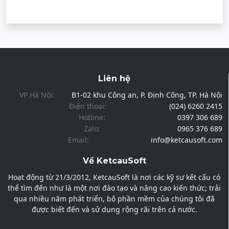
Liên hệ
VP Hà Nội:
B1-02 khu Công an, P. Định Công, TP. Hà Nội
Điện thoại:
(024) 6260 2415
Hotline:
0397 306 689
Zalo:
0965 376 689
Email:
info@ketcausoft.com
Về KetcauSoft
Hoạt động từ 21/3/2012, KetcauSoft là nơi các kỹ sư kết cấu có
thể tìm đến như là một nơi đào tạo và nâng cao kiến thức; trải
qua nhiều năm phát triển, bộ phần mềm của chúng tôi đã
được biết đến và sử dụng rộng rãi trên cả nước.