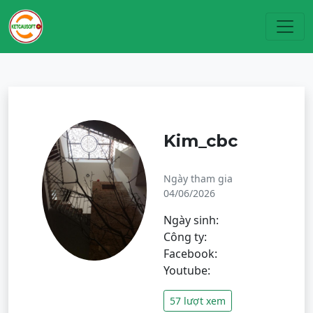
Toggl
Kim_cbc
Ngày tham gia
04/06/2026
Ngày sinh:
Công ty:
Facebook:
Youtube:
57 lượt xem