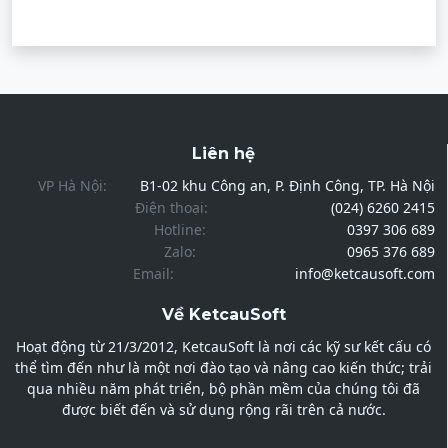
Liên hệ
VP Hà Nội:
B1-02 khu Công an, P. Định Công, TP. Hà Nội
Điện thoại:
(024) 6260 2415
Hotline:
0397 306 689
Zalo:
0965 376 689
Email:
info@ketcausoft.com
Về KetcauSoft
Hoạt động từ 21/3/2012, KetcauSoft là nơi các kỹ sư kết cấu có
thể tìm đến như là một nơi đào tạo và nâng cao kiến thức; trải
qua nhiều năm phát triển, bộ phần mềm của chúng tôi đã
được biết đến và sử dụng rộng rãi trên cả nước.