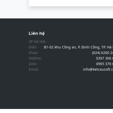
Liên hệ
VP Hà Nội:
Điện
B1-02 khu Công an, P. Định Công, TP. Hà
thoại:
(024) 6260 
Hotline:
0397 306 
Zalo:
0965 376 
Email:
info@ketcausoft.