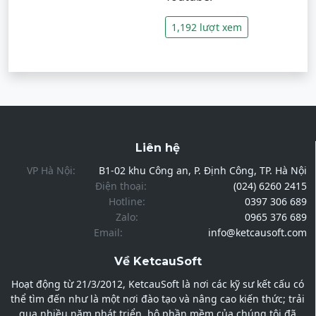
1,192 lượt xem
Liên hệ
VP Hà Nội:
B1-02 khu Công an, P. Định Công, TP. Hà Nội
Điện thoại:
(024) 6260 2415
Hotline:
0397 306 689
Zalo:
0965 376 689
Email:
info@ketcausoft.com
Về KetcauSoft
Hoạt động từ 21/3/2012, KetcauSoft là nơi các kỹ sư kết cấu có
thể tìm đến như là một nơi đào tạo và nâng cao kiến thức; trải
qua nhiều năm phát triển, bộ phần mềm của chúng tôi đã