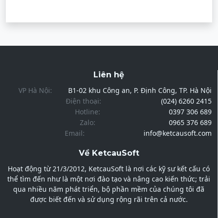
Liên hệ
VP Hà Nội:
B1-02 khu Công an, P. Định Công, TP. Hà Nội
Điện thoại:
(024) 6260 2415
Hotline:
0397 306 689
Zalo:
0965 376 689
Email:
info@ketcausoft.com
Về KetcauSoft
Hoạt động từ 21/3/2012, KetcauSoft là nơi các kỹ sư kết cấu có
thể tìm đến như là một nơi đào tạo và nâng cao kiến thức; trải
qua nhiều năm phát triển, bộ phần mềm của chúng tôi đã
được biết đến và sử dụng rộng rãi trên cả nước.