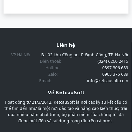
Liên hệ
VP Hà Nội:
B1-02 khu Công an, P. Định Công, TP. Hà Nội
Điện thoại:
(024) 6260 2415
Hotline:
0397 306 689
Zalo:
0965 376 689
Email:
info@ketcausoft.com
Về KetcauSoft
Hoạt động từ 21/3/2012, KetcauSoft là nơi các kỹ sư kết cấu có
thể tìm đến như là một nơi đào tạo và nâng cao kiến thức; trải
qua nhiều năm phát triển, bộ phần mềm của chúng tôi đã
được biết đến và sử dụng rộng rãi trên cả nước.