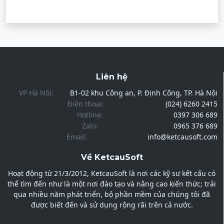
Liên hệ
VP Hà Nội:
B1-02 khu Công an, P. Định Công, TP. Hà Nội
Điện thoại:
(024) 6260 2415
Hotline:
0397 306 689
Zalo:
0965 376 689
Email:
info@ketcausoft.com
Về KetcauSoft
Hoạt động từ 21/3/2012, KetcauSoft là nơi các kỹ sư kết cấu có
thể tìm đến như là một nơi đào tạo và nâng cao kiến thức; trải
qua nhiều năm phát triển, bộ phần mềm của chúng tôi đã
được biết đến và sử dụng rộng rãi trên cả nước.