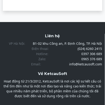
Liên hệ
VP Hà Nội:
B1-02 khu Công an, P. Định Công, TP. Hà Nội
Điện thoại:
(024) 6260 2415
Hotline:
0397 306 689
Zalo:
0965 376 689
Email:
info@ketcausoft.com
Về KetcauSoft
Hoạt động từ 21/3/2012, KetcauSoft là nơi các kỹ sư kết cấu có
thể tìm đến như là một nơi đào tạo và nâng cao kiến thức; trải
qua nhiều năm phát triển, bộ phần mềm của chúng tôi đã
được biết đến và sử dụng rộng rãi trên cả nước.