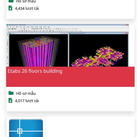
Hồ sơ mẫu
4,434 lượt tải
Etabs 26 floors building
Hồ sơ mẫu
4,017 lượt tải