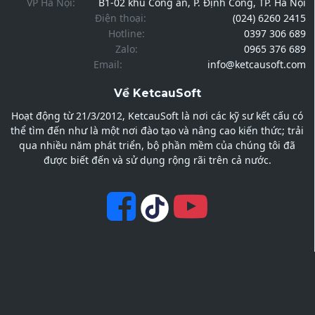
VP Hà Nội:
B1-02 khu Công an, P. Định Công, TP. Hà Nội
Điện thoại:
(024) 6260 2415
Hotline:
0397 306 689
Zalo:
0965 376 689
Email:
info@ketcausoft.com
Về KetcauSoft
Hoạt động từ 21/3/2012, KetcauSoft là nơi các kỹ sư kết cấu có
thể tìm đến như là một nơi đào tạo và nâng cao kiến thức; trải
qua nhiều năm phát triển, bộ phần mềm của chúng tôi đã
được biết đến và sử dụng rộng rãi trên cả nước.