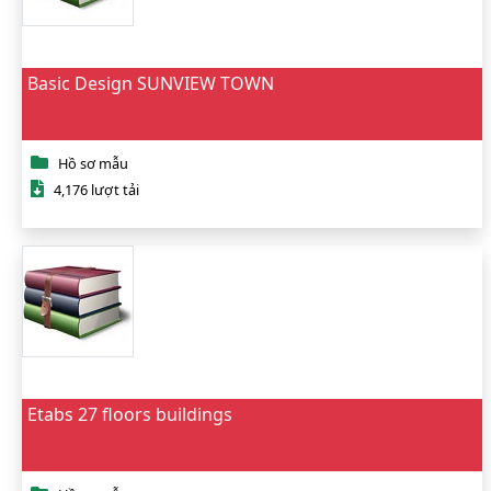
Basic Design SUNVIEW TOWN
Hồ sơ mẫu
4,176 lượt tải
Etabs 27 floors buildings