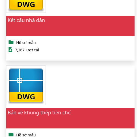
Kết cấu nhà dân
Hồ sơ mẫu
7,367 lượt tải
Bản vẽ khung thép tiền chế
Hồ sơ mẫu