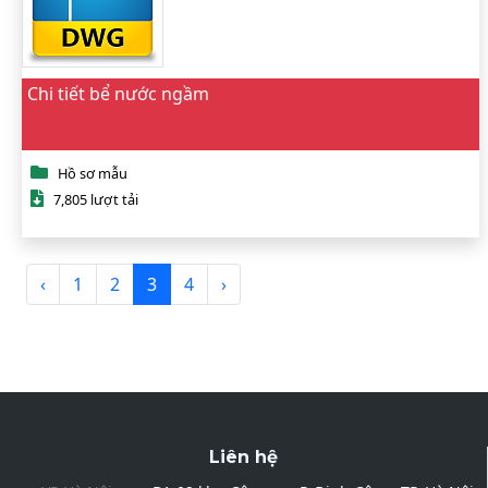
Chi tiết bể nước ngầm
Hồ sơ mẫu
7,805 lượt tải
‹
1
2
3
4
›
Liên hệ