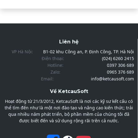
Liên hệ
VP Hà Nội:
B1-02 khu Công an, P. Định Công, TP. Hà Nội
Điện thoại:
(024) 6260 2415
Hotline:
0397 306 689
Zalo:
0965 376 689
Email:
info@ketcausoft.com
Về KetcauSoft
Hoạt động từ 21/3/2012, KetcauSoft là nơi các kỹ sư kết cấu có
thể tìm đến như là một nơi đào tạo và nâng cao kiến thức; trải
qua nhiều năm phát triển, bộ phần mềm của chúng tôi đã
được biết đến và sử dụng rộng rãi trên cả nước.