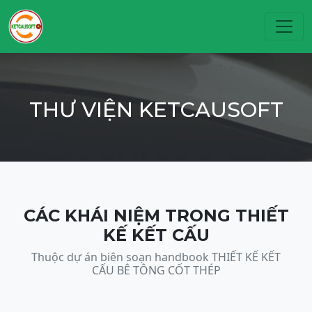
Toggl
THƯ VIỆN KETCAUSOFT
CÁC KHÁI NIỆM TRONG THIẾT
KẾ KẾT CẤU
Thuộc dự án biên soạn handbook THIẾT KẾ KẾT
CẤU BÊ TÔNG CỐT THÉP