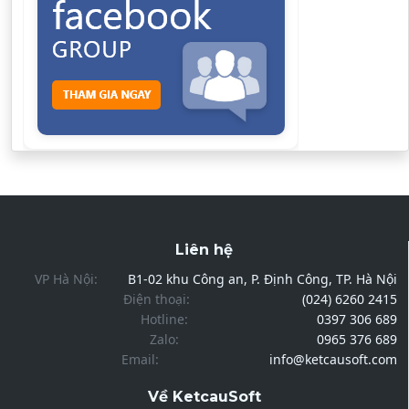
Liên hệ
VP Hà Nội:
B1-02 khu Công an, P. Định Công, TP. Hà Nội
Điện thoại:
(024) 6260 2415
Hotline:
0397 306 689
Zalo:
0965 376 689
Email:
info@ketcausoft.com
Về KetcauSoft