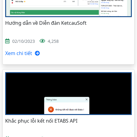
Hướng dẫn về Diễn đàn KetcauSoft
02/10/2023
4,258
Xem chi tiết
Khắc phục lỗi kết nối ETABS API