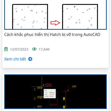
Cách khắc phục hiển thị Hatch bị vỡ trong AutoCAD
12/07/2023
17,646
Xem chi tiết