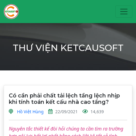
Toggl
THƯ VIỆN KETCAUSOFT
Có cần phải chất tải lệch tầng lệch nhịp
khi tính toán kết cấu nhà cao tầng?
Hồ Việt Hùng
22/09/2021
14,639
Nguyên tắc thiết kế đòi hỏi chúng ta cần tìm ra trường